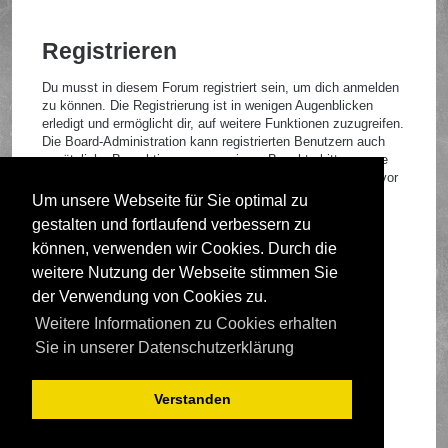
Registrieren
Du musst in diesem Forum registriert sein, um dich anmelden
zu können. Die Registrierung ist in wenigen Augenblicken
erledigt und ermöglicht dir, auf weitere Funktionen zuzugreifen.
Die Board-Administration kann registrierten Benutzern auch
zusätzliche Berechtigungen zuweisen. Beachte bitte unsere
Nutzungsbedingungen und die verwandten Regelungen, bevor
du dich registrierst. Bitte beachte auch die jeweiligen
Um unsere Webseite für Sie optimal zu
Forenregeln, wenn du dich in diesem Board bewegst.
gestalten und fortlaufend verbessern zu
Nutzungsbedingungen
|
Datenschutzrichtlinie
können, verwenden wir Cookies. Durch die
weitere Nutzung der Webseite stimmen Sie
Registrieren
der Verwendung von Cookies zu.
Weitere Informationen zu Cookies erhalten
Foren-Übersicht
Sie in unserer Datenschutzerklärung
Verstanden
Deutsche Übersetzung durch
phpBB.de