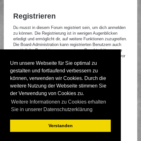
Registrieren
Du musst in diesem Forum registriert sein, um dich anmelden
zu können. Die Registrierung ist in wenigen Augenblicken
erledigt und ermöglicht dir, auf weitere Funktionen zuzugreifen.
Die Board-Administration kann registrierten Benutzern auch
zusätzliche Berechtigungen zuweisen. Beachte bitte unsere
Nutzungsbedingungen und die verwandten Regelungen, bevor
du dich registrierst. Bitte beachte auch die jeweiligen
Um unsere Webseite für Sie optimal zu
Forenregeln, wenn du dich in diesem Board bewegst.
gestalten und fortlaufend verbessern zu
Nutzungsbedingungen
|
Datenschutzrichtlinie
können, verwenden wir Cookies. Durch die
weitere Nutzung der Webseite stimmen Sie
Registrieren
der Verwendung von Cookies zu.
Weitere Informationen zu Cookies erhalten
Foren-Übersicht
Sie in unserer Datenschutzerklärung
Verstanden
Deutsche Übersetzung durch
phpBB.de