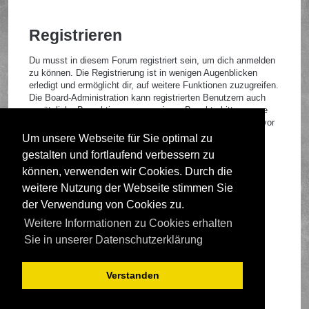
Registrieren
Du musst in diesem Forum registriert sein, um dich anmelden
zu können. Die Registrierung ist in wenigen Augenblicken
erledigt und ermöglicht dir, auf weitere Funktionen zuzugreifen.
Die Board-Administration kann registrierten Benutzern auch
zusätzliche Berechtigungen zuweisen. Beachte bitte unsere
Nutzungsbedingungen und die verwandten Regelungen, bevor
du dich registrierst. Bitte beachte auch die jeweiligen
Um unsere Webseite für Sie optimal zu
Forenregeln, wenn du dich in diesem Board bewegst.
gestalten und fortlaufend verbessern zu
Nutzungsbedingungen
|
Datenschutzrichtlinie
können, verwenden wir Cookies. Durch die
weitere Nutzung der Webseite stimmen Sie
Registrieren
der Verwendung von Cookies zu.
Weitere Informationen zu Cookies erhalten
Foren-Übersicht
Sie in unserer Datenschutzerklärung
Verstanden
Deutsche Übersetzung durch
phpBB.de