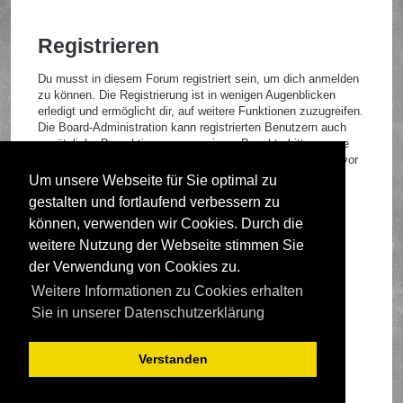
Registrieren
Du musst in diesem Forum registriert sein, um dich anmelden
zu können. Die Registrierung ist in wenigen Augenblicken
erledigt und ermöglicht dir, auf weitere Funktionen zuzugreifen.
Die Board-Administration kann registrierten Benutzern auch
zusätzliche Berechtigungen zuweisen. Beachte bitte unsere
Nutzungsbedingungen und die verwandten Regelungen, bevor
du dich registrierst. Bitte beachte auch die jeweiligen
Um unsere Webseite für Sie optimal zu
Forenregeln, wenn du dich in diesem Board bewegst.
gestalten und fortlaufend verbessern zu
Nutzungsbedingungen
|
Datenschutzrichtlinie
können, verwenden wir Cookies. Durch die
weitere Nutzung der Webseite stimmen Sie
Registrieren
der Verwendung von Cookies zu.
Weitere Informationen zu Cookies erhalten
Foren-Übersicht
Sie in unserer Datenschutzerklärung
Verstanden
Deutsche Übersetzung durch
phpBB.de