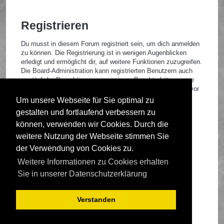
Registrieren
Du musst in diesem Forum registriert sein, um dich anmelden
zu können. Die Registrierung ist in wenigen Augenblicken
erledigt und ermöglicht dir, auf weitere Funktionen zuzugreifen.
Die Board-Administration kann registrierten Benutzern auch
zusätzliche Berechtigungen zuweisen. Beachte bitte unsere
Nutzungsbedingungen und die verwandten Regelungen, bevor
du dich registrierst. Bitte beachte auch die jeweiligen
Um unsere Webseite für Sie optimal zu
Forenregeln, wenn du dich in diesem Board bewegst.
gestalten und fortlaufend verbessern zu
Nutzungsbedingungen
|
Datenschutzrichtlinie
können, verwenden wir Cookies. Durch die
weitere Nutzung der Webseite stimmen Sie
Registrieren
der Verwendung von Cookies zu.
Weitere Informationen zu Cookies erhalten
Foren-Übersicht
Sie in unserer Datenschutzerklärung
Verstanden
Deutsche Übersetzung durch
phpBB.de