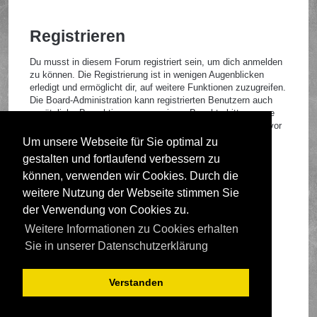
Registrieren
Du musst in diesem Forum registriert sein, um dich anmelden
zu können. Die Registrierung ist in wenigen Augenblicken
erledigt und ermöglicht dir, auf weitere Funktionen zuzugreifen.
Die Board-Administration kann registrierten Benutzern auch
zusätzliche Berechtigungen zuweisen. Beachte bitte unsere
Nutzungsbedingungen und die verwandten Regelungen, bevor
du dich registrierst. Bitte beachte auch die jeweiligen
Um unsere Webseite für Sie optimal zu
Forenregeln, wenn du dich in diesem Board bewegst.
gestalten und fortlaufend verbessern zu
Nutzungsbedingungen
|
Datenschutzrichtlinie
können, verwenden wir Cookies. Durch die
weitere Nutzung der Webseite stimmen Sie
Registrieren
der Verwendung von Cookies zu.
Weitere Informationen zu Cookies erhalten
Foren-Übersicht
Sie in unserer Datenschutzerklärung
Verstanden
Deutsche Übersetzung durch
phpBB.de