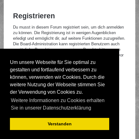
Registrieren
Du musst in diesem Forum registriert sein, um dich anmelden
zu können. Die Registrierung ist in wenigen Augenblicken
erledigt und ermöglicht dir, auf weitere Funktionen zuzugreifen.
Die Board-Administration kann registrierten Benutzern auch
zusätzliche Berechtigungen zuweisen. Beachte bitte unsere
Nutzungsbedingungen und die verwandten Regelungen, bevor
du dich registrierst. Bitte beachte auch die jeweiligen
Um unsere Webseite für Sie optimal zu
Forenregeln, wenn du dich in diesem Board bewegst.
gestalten und fortlaufend verbessern zu
Nutzungsbedingungen
|
Datenschutzrichtlinie
können, verwenden wir Cookies. Durch die
weitere Nutzung der Webseite stimmen Sie
Registrieren
der Verwendung von Cookies zu.
Weitere Informationen zu Cookies erhalten
Foren-Übersicht
Sie in unserer Datenschutzerklärung
Verstanden
Deutsche Übersetzung durch
phpBB.de