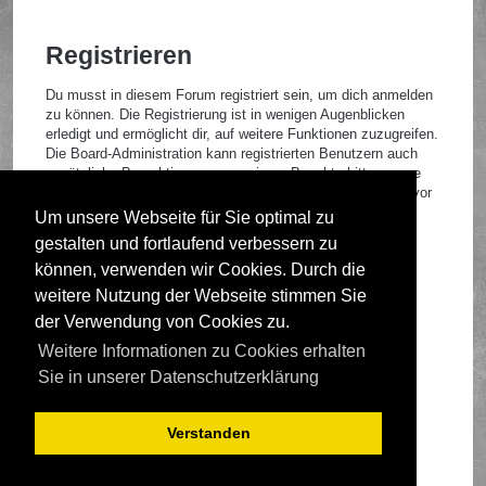
Registrieren
Du musst in diesem Forum registriert sein, um dich anmelden
zu können. Die Registrierung ist in wenigen Augenblicken
erledigt und ermöglicht dir, auf weitere Funktionen zuzugreifen.
Die Board-Administration kann registrierten Benutzern auch
zusätzliche Berechtigungen zuweisen. Beachte bitte unsere
Nutzungsbedingungen und die verwandten Regelungen, bevor
du dich registrierst. Bitte beachte auch die jeweiligen
Um unsere Webseite für Sie optimal zu
Forenregeln, wenn du dich in diesem Board bewegst.
gestalten und fortlaufend verbessern zu
Nutzungsbedingungen
|
Datenschutzrichtlinie
können, verwenden wir Cookies. Durch die
weitere Nutzung der Webseite stimmen Sie
Registrieren
der Verwendung von Cookies zu.
Weitere Informationen zu Cookies erhalten
Foren-Übersicht
Sie in unserer Datenschutzerklärung
Verstanden
Deutsche Übersetzung durch
phpBB.de