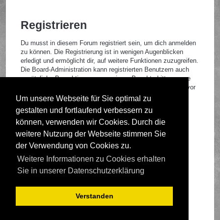
Registrieren
Du musst in diesem Forum registriert sein, um dich anmelden
zu können. Die Registrierung ist in wenigen Augenblicken
erledigt und ermöglicht dir, auf weitere Funktionen zuzugreifen.
Die Board-Administration kann registrierten Benutzern auch
zusätzliche Berechtigungen zuweisen. Beachte bitte unsere
Nutzungsbedingungen und die verwandten Regelungen, bevor
du dich registrierst. Bitte beachte auch die jeweiligen
Um unsere Webseite für Sie optimal zu
Forenregeln, wenn du dich in diesem Board bewegst.
gestalten und fortlaufend verbessern zu
Nutzungsbedingungen
|
Datenschutzrichtlinie
können, verwenden wir Cookies. Durch die
weitere Nutzung der Webseite stimmen Sie
Registrieren
der Verwendung von Cookies zu.
Weitere Informationen zu Cookies erhalten
Foren-Übersicht
Sie in unserer Datenschutzerklärung
Verstanden
Deutsche Übersetzung durch
phpBB.de