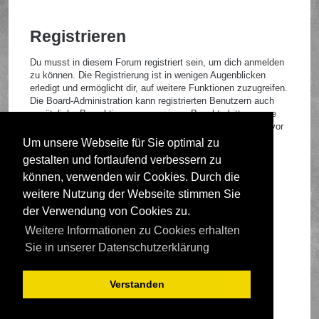
Registrieren
Du musst in diesem Forum registriert sein, um dich anmelden
zu können. Die Registrierung ist in wenigen Augenblicken
erledigt und ermöglicht dir, auf weitere Funktionen zuzugreifen.
Die Board-Administration kann registrierten Benutzern auch
zusätzliche Berechtigungen zuweisen. Beachte bitte unsere
Nutzungsbedingungen und die verwandten Regelungen, bevor
du dich registrierst. Bitte beachte auch die jeweiligen
Um unsere Webseite für Sie optimal zu
Forenregeln, wenn du dich in diesem Board bewegst.
gestalten und fortlaufend verbessern zu
Nutzungsbedingungen
|
Datenschutzrichtlinie
können, verwenden wir Cookies. Durch die
weitere Nutzung der Webseite stimmen Sie
Registrieren
der Verwendung von Cookies zu.
Weitere Informationen zu Cookies erhalten
Foren-Übersicht
Sie in unserer Datenschutzerklärung
Verstanden
Deutsche Übersetzung durch
phpBB.de