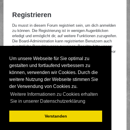
Registrieren
Du musst in diesem Forum registriert sein, um dich anmelden
zu können. Die Registrierung ist in wenigen Augenblicken
erledigt und ermöglicht dir, auf weitere Funktionen zuzugreifen.
Die Board-Administration kann registrierten Benutzern auch
zusätzliche Berechtigungen zuweisen. Beachte bitte unsere
Nutzungsbedingungen und die verwandten Regelungen, bevor
du dich registrierst. Bitte beachte auch die jeweiligen
Um unsere Webseite für Sie optimal zu
Forenregeln, wenn du dich in diesem Board bewegst.
gestalten und fortlaufend verbessern zu
Nutzungsbedingungen
|
Datenschutzrichtlinie
können, verwenden wir Cookies. Durch die
weitere Nutzung der Webseite stimmen Sie
Registrieren
der Verwendung von Cookies zu.
Weitere Informationen zu Cookies erhalten
Foren-Übersicht
Sie in unserer Datenschutzerklärung
Verstanden
Deutsche Übersetzung durch
phpBB.de