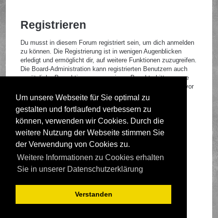
Registrieren
Du musst in diesem Forum registriert sein, um dich anmelden
zu können. Die Registrierung ist in wenigen Augenblicken
erledigt und ermöglicht dir, auf weitere Funktionen zuzugreifen.
Die Board-Administration kann registrierten Benutzern auch
zusätzliche Berechtigungen zuweisen. Beachte bitte unsere
Nutzungsbedingungen und die verwandten Regelungen, bevor
du dich registrierst. Bitte beachte auch die jeweiligen
Um unsere Webseite für Sie optimal zu
Forenregeln, wenn du dich in diesem Board bewegst.
gestalten und fortlaufend verbessern zu
Nutzungsbedingungen
|
Datenschutzrichtlinie
können, verwenden wir Cookies. Durch die
weitere Nutzung der Webseite stimmen Sie
Registrieren
der Verwendung von Cookies zu.
Weitere Informationen zu Cookies erhalten
Foren-Übersicht
Sie in unserer Datenschutzerklärung
Verstanden
Deutsche Übersetzung durch
phpBB.de