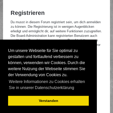
Registrieren
Du musst in diesem Forum registriert sein, um dich anmelden
zu können. Die Registrierung ist in wenigen Augenblicken
erledigt und ermöglicht dir, auf weitere Funktionen zuzugreifen.
Die Board-Administration kann registrierten Benutzern auch
zusätzliche Berechtigungen zuweisen. Beachte bitte unsere
Nutzungsbedingungen und die verwandten Regelungen, bevor
du dich registrierst. Bitte beachte auch die jeweiligen
Um unsere Webseite für Sie optimal zu
Forenregeln, wenn du dich in diesem Board bewegst.
gestalten und fortlaufend verbessern zu
Nutzungsbedingungen
|
Datenschutzrichtlinie
können, verwenden wir Cookies. Durch die
weitere Nutzung der Webseite stimmen Sie
Registrieren
der Verwendung von Cookies zu.
Weitere Informationen zu Cookies erhalten
Foren-Übersicht
Sie in unserer Datenschutzerklärung
Verstanden
Deutsche Übersetzung durch
phpBB.de