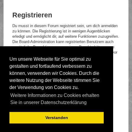
Registrieren
Du musst in diesem Forum registriert sein, um dich anmelden
zu können. Die Registrierung ist in wenigen Augenblicken
erledigt und ermöglicht dir, auf weitere Funktionen zuzugreifen.
Die Board-Administration kann registrierten Benutzern auch
zusätzliche Berechtigungen zuweisen. Beachte bitte unsere
Nutzungsbedingungen und die verwandten Regelungen, bevor
du dich registrierst. Bitte beachte auch die jeweiligen
Um unsere Webseite für Sie optimal zu
Forenregeln, wenn du dich in diesem Board bewegst.
gestalten und fortlaufend verbessern zu
Nutzungsbedingungen
|
Datenschutzrichtlinie
können, verwenden wir Cookies. Durch die
weitere Nutzung der Webseite stimmen Sie
Registrieren
der Verwendung von Cookies zu.
Weitere Informationen zu Cookies erhalten
Foren-Übersicht
Sie in unserer Datenschutzerklärung
Verstanden
Deutsche Übersetzung durch
phpBB.de