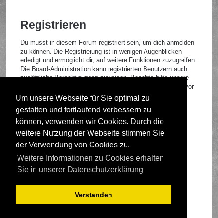
Registrieren
Du musst in diesem Forum registriert sein, um dich anmelden
zu können. Die Registrierung ist in wenigen Augenblicken
erledigt und ermöglicht dir, auf weitere Funktionen zuzugreifen.
Die Board-Administration kann registrierten Benutzern auch
zusätzliche Berechtigungen zuweisen. Beachte bitte unsere
Nutzungsbedingungen und die verwandten Regelungen, bevor
du dich registrierst. Bitte beachte auch die jeweiligen
Um unsere Webseite für Sie optimal zu
Forenregeln, wenn du dich in diesem Board bewegst.
gestalten und fortlaufend verbessern zu
Nutzungsbedingungen
|
Datenschutzrichtlinie
können, verwenden wir Cookies. Durch die
weitere Nutzung der Webseite stimmen Sie
Registrieren
der Verwendung von Cookies zu.
Weitere Informationen zu Cookies erhalten
Foren-Übersicht
Sie in unserer Datenschutzerklärung
Verstanden
Deutsche Übersetzung durch
phpBB.de