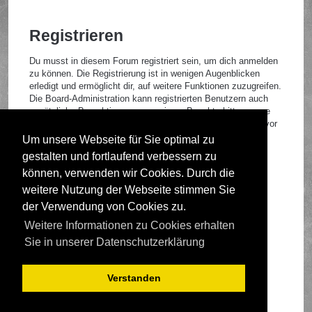
Registrieren
Du musst in diesem Forum registriert sein, um dich anmelden
zu können. Die Registrierung ist in wenigen Augenblicken
erledigt und ermöglicht dir, auf weitere Funktionen zuzugreifen.
Die Board-Administration kann registrierten Benutzern auch
zusätzliche Berechtigungen zuweisen. Beachte bitte unsere
Nutzungsbedingungen und die verwandten Regelungen, bevor
du dich registrierst. Bitte beachte auch die jeweiligen
Um unsere Webseite für Sie optimal zu
Forenregeln, wenn du dich in diesem Board bewegst.
gestalten und fortlaufend verbessern zu
Nutzungsbedingungen
|
Datenschutzrichtlinie
können, verwenden wir Cookies. Durch die
weitere Nutzung der Webseite stimmen Sie
Registrieren
der Verwendung von Cookies zu.
Weitere Informationen zu Cookies erhalten
Foren-Übersicht
Sie in unserer Datenschutzerklärung
Verstanden
Deutsche Übersetzung durch
phpBB.de