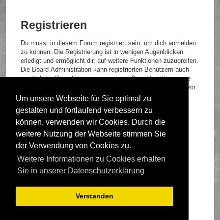
Registrieren
Du musst in diesem Forum registriert sein, um dich anmelden
zu können. Die Registrierung ist in wenigen Augenblicken
erledigt und ermöglicht dir, auf weitere Funktionen zuzugreifen.
Die Board-Administration kann registrierten Benutzern auch
zusätzliche Berechtigungen zuweisen. Beachte bitte unsere
Nutzungsbedingungen und die verwandten Regelungen, bevor
du dich registrierst. Bitte beachte auch die jeweiligen
Um unsere Webseite für Sie optimal zu
Forenregeln, wenn du dich in diesem Board bewegst.
gestalten und fortlaufend verbessern zu
Nutzungsbedingungen
|
Datenschutzrichtlinie
können, verwenden wir Cookies. Durch die
weitere Nutzung der Webseite stimmen Sie
Registrieren
der Verwendung von Cookies zu.
Weitere Informationen zu Cookies erhalten
Foren-Übersicht
Sie in unserer Datenschutzerklärung
Verstanden
Deutsche Übersetzung durch
phpBB.de