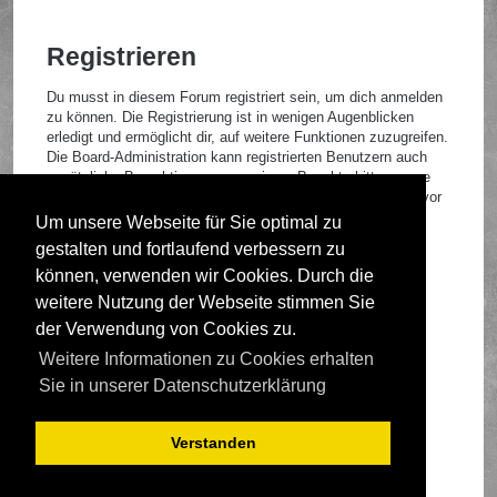
Registrieren
Du musst in diesem Forum registriert sein, um dich anmelden
zu können. Die Registrierung ist in wenigen Augenblicken
erledigt und ermöglicht dir, auf weitere Funktionen zuzugreifen.
Die Board-Administration kann registrierten Benutzern auch
zusätzliche Berechtigungen zuweisen. Beachte bitte unsere
Nutzungsbedingungen und die verwandten Regelungen, bevor
du dich registrierst. Bitte beachte auch die jeweiligen
Um unsere Webseite für Sie optimal zu
Forenregeln, wenn du dich in diesem Board bewegst.
gestalten und fortlaufend verbessern zu
Nutzungsbedingungen
|
Datenschutzrichtlinie
können, verwenden wir Cookies. Durch die
weitere Nutzung der Webseite stimmen Sie
Registrieren
der Verwendung von Cookies zu.
Weitere Informationen zu Cookies erhalten
Foren-Übersicht
Sie in unserer Datenschutzerklärung
Verstanden
Deutsche Übersetzung durch
phpBB.de