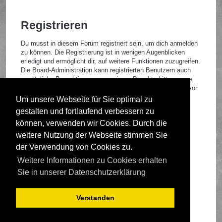
Registrieren
Du musst in diesem Forum registriert sein, um dich anmelden
zu können. Die Registrierung ist in wenigen Augenblicken
erledigt und ermöglicht dir, auf weitere Funktionen zuzugreifen.
Die Board-Administration kann registrierten Benutzern auch
zusätzliche Berechtigungen zuweisen. Beachte bitte unsere
Nutzungsbedingungen und die verwandten Regelungen, bevor
du dich registrierst. Bitte beachte auch die jeweiligen
Um unsere Webseite für Sie optimal zu
Forenregeln, wenn du dich in diesem Board bewegst.
gestalten und fortlaufend verbessern zu
Nutzungsbedingungen
|
Datenschutzrichtlinie
können, verwenden wir Cookies. Durch die
weitere Nutzung der Webseite stimmen Sie
Registrieren
der Verwendung von Cookies zu.
Weitere Informationen zu Cookies erhalten
Foren-Übersicht
Sie in unserer Datenschutzerklärung
Verstanden
Deutsche Übersetzung durch
phpBB.de