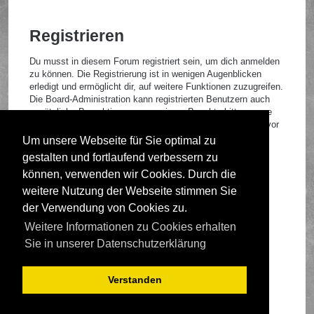
Registrieren
Du musst in diesem Forum registriert sein, um dich anmelden
zu können. Die Registrierung ist in wenigen Augenblicken
erledigt und ermöglicht dir, auf weitere Funktionen zuzugreifen.
Die Board-Administration kann registrierten Benutzern auch
zusätzliche Berechtigungen zuweisen. Beachte bitte unsere
Nutzungsbedingungen und die verwandten Regelungen, bevor
du dich registrierst. Bitte beachte auch die jeweiligen
Um unsere Webseite für Sie optimal zu
Forenregeln, wenn du dich in diesem Board bewegst.
gestalten und fortlaufend verbessern zu
Nutzungsbedingungen
|
Datenschutzrichtlinie
können, verwenden wir Cookies. Durch die
weitere Nutzung der Webseite stimmen Sie
Registrieren
der Verwendung von Cookies zu.
Weitere Informationen zu Cookies erhalten
Foren-Übersicht
Sie in unserer Datenschutzerklärung
Verstanden
Deutsche Übersetzung durch
phpBB.de