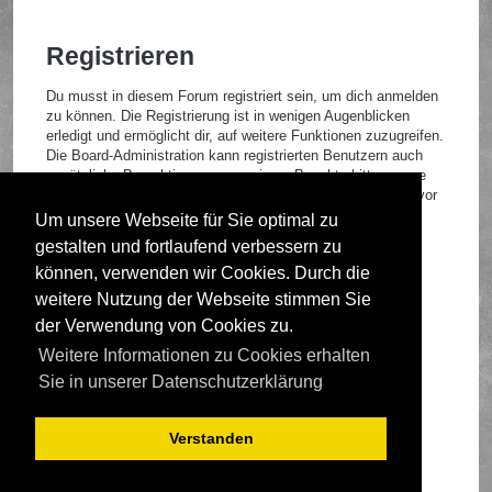
Registrieren
Du musst in diesem Forum registriert sein, um dich anmelden
zu können. Die Registrierung ist in wenigen Augenblicken
erledigt und ermöglicht dir, auf weitere Funktionen zuzugreifen.
Die Board-Administration kann registrierten Benutzern auch
zusätzliche Berechtigungen zuweisen. Beachte bitte unsere
Nutzungsbedingungen und die verwandten Regelungen, bevor
du dich registrierst. Bitte beachte auch die jeweiligen
Um unsere Webseite für Sie optimal zu
Forenregeln, wenn du dich in diesem Board bewegst.
gestalten und fortlaufend verbessern zu
Nutzungsbedingungen
|
Datenschutzrichtlinie
können, verwenden wir Cookies. Durch die
weitere Nutzung der Webseite stimmen Sie
Registrieren
der Verwendung von Cookies zu.
Weitere Informationen zu Cookies erhalten
Foren-Übersicht
Sie in unserer Datenschutzerklärung
Verstanden
Deutsche Übersetzung durch
phpBB.de