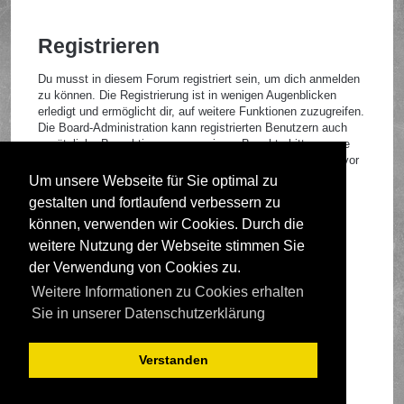
Registrieren
Du musst in diesem Forum registriert sein, um dich anmelden
zu können. Die Registrierung ist in wenigen Augenblicken
erledigt und ermöglicht dir, auf weitere Funktionen zuzugreifen.
Die Board-Administration kann registrierten Benutzern auch
zusätzliche Berechtigungen zuweisen. Beachte bitte unsere
Nutzungsbedingungen und die verwandten Regelungen, bevor
du dich registrierst. Bitte beachte auch die jeweiligen
Um unsere Webseite für Sie optimal zu
Forenregeln, wenn du dich in diesem Board bewegst.
gestalten und fortlaufend verbessern zu
Nutzungsbedingungen
|
Datenschutzrichtlinie
können, verwenden wir Cookies. Durch die
weitere Nutzung der Webseite stimmen Sie
Registrieren
der Verwendung von Cookies zu.
Weitere Informationen zu Cookies erhalten
Foren-Übersicht
Sie in unserer Datenschutzerklärung
Verstanden
Deutsche Übersetzung durch
phpBB.de