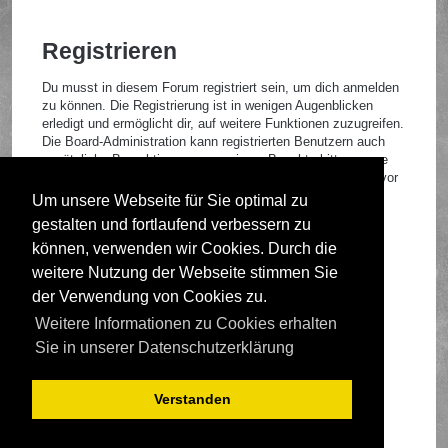
Registrieren
Du musst in diesem Forum registriert sein, um dich anmelden
zu können. Die Registrierung ist in wenigen Augenblicken
erledigt und ermöglicht dir, auf weitere Funktionen zuzugreifen.
Die Board-Administration kann registrierten Benutzern auch
zusätzliche Berechtigungen zuweisen. Beachte bitte unsere
Nutzungsbedingungen und die verwandten Regelungen, bevor
du dich registrierst. Bitte beachte auch die jeweiligen
Um unsere Webseite für Sie optimal zu
Forenregeln, wenn du dich in diesem Board bewegst.
gestalten und fortlaufend verbessern zu
Nutzungsbedingungen
|
Datenschutzrichtlinie
können, verwenden wir Cookies. Durch die
weitere Nutzung der Webseite stimmen Sie
Registrieren
der Verwendung von Cookies zu.
Weitere Informationen zu Cookies erhalten
Foren-Übersicht
Sie in unserer Datenschutzerklärung
Verstanden
Deutsche Übersetzung durch
phpBB.de