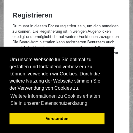
Registrieren
Du musst in diesem Forum registriert sein, um dich anmelden
zu können. Die Registrierung ist in wenigen Augenblicken
erledigt und ermöglicht dir, auf weitere Funktionen zuzugreifen.
Die Board-Administration kann registrierten Benutzern auch
zusätzliche Berechtigungen zuweisen. Beachte bitte unsere
Nutzungsbedingungen und die verwandten Regelungen, bevor
du dich registrierst. Bitte beachte auch die jeweiligen
Um unsere Webseite für Sie optimal zu
Forenregeln, wenn du dich in diesem Board bewegst.
gestalten und fortlaufend verbessern zu
Nutzungsbedingungen
|
Datenschutzrichtlinie
können, verwenden wir Cookies. Durch die
weitere Nutzung der Webseite stimmen Sie
Registrieren
der Verwendung von Cookies zu.
Weitere Informationen zu Cookies erhalten
Foren-Übersicht
Sie in unserer Datenschutzerklärung
Verstanden
Deutsche Übersetzung durch
phpBB.de