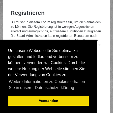
Registrieren
Du musst in diesem Forum registriert sein, um dich anmelden
zu können. Die Registrierung ist in wenigen Augenblicken
erledigt und ermöglicht dir, auf weitere Funktionen zuzugreifen.
Die Board-Administration kann registrierten Benutzern auch
zusätzliche Berechtigungen zuweisen. Beachte bitte unsere
Nutzungsbedingungen und die verwandten Regelungen, bevor
du dich registrierst. Bitte beachte auch die jeweiligen
Um unsere Webseite für Sie optimal zu
Forenregeln, wenn du dich in diesem Board bewegst.
gestalten und fortlaufend verbessern zu
Nutzungsbedingungen
|
Datenschutzrichtlinie
können, verwenden wir Cookies. Durch die
weitere Nutzung der Webseite stimmen Sie
Registrieren
der Verwendung von Cookies zu.
Weitere Informationen zu Cookies erhalten
Foren-Übersicht
Sie in unserer Datenschutzerklärung
Verstanden
Deutsche Übersetzung durch
phpBB.de