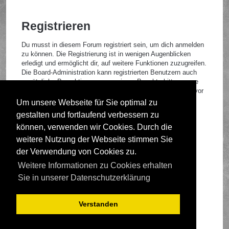
Registrieren
Du musst in diesem Forum registriert sein, um dich anmelden
zu können. Die Registrierung ist in wenigen Augenblicken
erledigt und ermöglicht dir, auf weitere Funktionen zuzugreifen.
Die Board-Administration kann registrierten Benutzern auch
zusätzliche Berechtigungen zuweisen. Beachte bitte unsere
Nutzungsbedingungen und die verwandten Regelungen, bevor
du dich registrierst. Bitte beachte auch die jeweiligen
Um unsere Webseite für Sie optimal zu
Forenregeln, wenn du dich in diesem Board bewegst.
gestalten und fortlaufend verbessern zu
Nutzungsbedingungen
|
Datenschutzrichtlinie
können, verwenden wir Cookies. Durch die
weitere Nutzung der Webseite stimmen Sie
Registrieren
der Verwendung von Cookies zu.
Weitere Informationen zu Cookies erhalten
Foren-Übersicht
Sie in unserer Datenschutzerklärung
Verstanden
Deutsche Übersetzung durch
phpBB.de