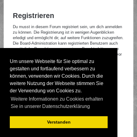
Registrieren
Du musst in diesem Forum registriert sein, um dich anmelden
zu können. Die Registrierung ist in wenigen Augenblicken
erledigt und ermöglicht dir, auf weitere Funktionen zuzugreifen.
Die Board-Administration kann registrierten Benutzern auch
zusätzliche Berechtigungen zuweisen. Beachte bitte unsere
Nutzungsbedingungen und die verwandten Regelungen, bevor
du dich registrierst. Bitte beachte auch die jeweiligen
Um unsere Webseite für Sie optimal zu
Forenregeln, wenn du dich in diesem Board bewegst.
gestalten und fortlaufend verbessern zu
Nutzungsbedingungen
|
Datenschutzrichtlinie
können, verwenden wir Cookies. Durch die
weitere Nutzung der Webseite stimmen Sie
Registrieren
der Verwendung von Cookies zu.
Weitere Informationen zu Cookies erhalten
Foren-Übersicht
Sie in unserer Datenschutzerklärung
Verstanden
Deutsche Übersetzung durch
phpBB.de