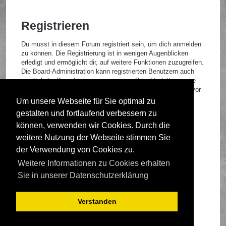
Registrieren
Du musst in diesem Forum registriert sein, um dich anmelden
zu können. Die Registrierung ist in wenigen Augenblicken
erledigt und ermöglicht dir, auf weitere Funktionen zuzugreifen.
Die Board-Administration kann registrierten Benutzern auch
zusätzliche Berechtigungen zuweisen. Beachte bitte unsere
Nutzungsbedingungen und die verwandten Regelungen, bevor
du dich registrierst. Bitte beachte auch die jeweiligen
Um unsere Webseite für Sie optimal zu
Forenregeln, wenn du dich in diesem Board bewegst.
gestalten und fortlaufend verbessern zu
Nutzungsbedingungen
|
Datenschutzrichtlinie
können, verwenden wir Cookies. Durch die
weitere Nutzung der Webseite stimmen Sie
Registrieren
der Verwendung von Cookies zu.
Weitere Informationen zu Cookies erhalten
Foren-Übersicht
Sie in unserer Datenschutzerklärung
Verstanden
Deutsche Übersetzung durch
phpBB.de