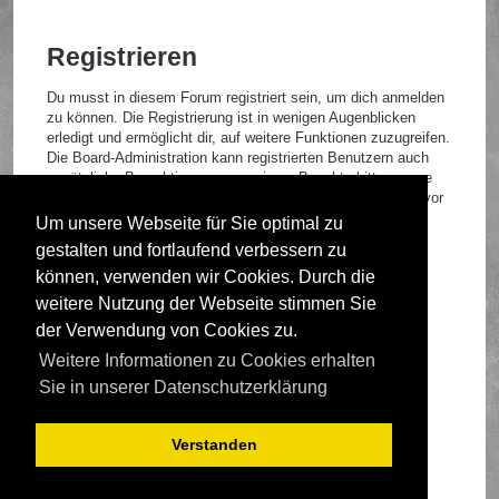
Registrieren
Du musst in diesem Forum registriert sein, um dich anmelden
zu können. Die Registrierung ist in wenigen Augenblicken
erledigt und ermöglicht dir, auf weitere Funktionen zuzugreifen.
Die Board-Administration kann registrierten Benutzern auch
zusätzliche Berechtigungen zuweisen. Beachte bitte unsere
Nutzungsbedingungen und die verwandten Regelungen, bevor
du dich registrierst. Bitte beachte auch die jeweiligen
Um unsere Webseite für Sie optimal zu
Forenregeln, wenn du dich in diesem Board bewegst.
gestalten und fortlaufend verbessern zu
Nutzungsbedingungen
|
Datenschutzrichtlinie
können, verwenden wir Cookies. Durch die
weitere Nutzung der Webseite stimmen Sie
Registrieren
der Verwendung von Cookies zu.
Weitere Informationen zu Cookies erhalten
Foren-Übersicht
Sie in unserer Datenschutzerklärung
Verstanden
Deutsche Übersetzung durch
phpBB.de