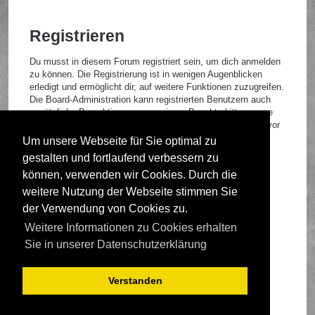
Registrieren
Du musst in diesem Forum registriert sein, um dich anmelden
zu können. Die Registrierung ist in wenigen Augenblicken
erledigt und ermöglicht dir, auf weitere Funktionen zuzugreifen.
Die Board-Administration kann registrierten Benutzern auch
zusätzliche Berechtigungen zuweisen. Beachte bitte unsere
Nutzungsbedingungen und die verwandten Regelungen, bevor
du dich registrierst. Bitte beachte auch die jeweiligen
Um unsere Webseite für Sie optimal zu
Forenregeln, wenn du dich in diesem Board bewegst.
gestalten und fortlaufend verbessern zu
Nutzungsbedingungen
|
Datenschutzrichtlinie
können, verwenden wir Cookies. Durch die
weitere Nutzung der Webseite stimmen Sie
Registrieren
der Verwendung von Cookies zu.
Weitere Informationen zu Cookies erhalten
Foren-Übersicht
Sie in unserer Datenschutzerklärung
Verstanden
Deutsche Übersetzung durch
phpBB.de