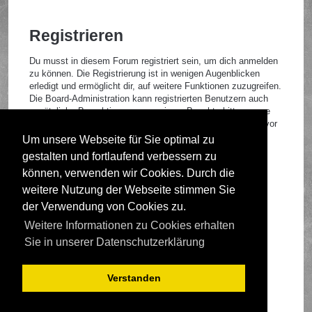
Registrieren
Du musst in diesem Forum registriert sein, um dich anmelden
zu können. Die Registrierung ist in wenigen Augenblicken
erledigt und ermöglicht dir, auf weitere Funktionen zuzugreifen.
Die Board-Administration kann registrierten Benutzern auch
zusätzliche Berechtigungen zuweisen. Beachte bitte unsere
Nutzungsbedingungen und die verwandten Regelungen, bevor
du dich registrierst. Bitte beachte auch die jeweiligen
Um unsere Webseite für Sie optimal zu
Forenregeln, wenn du dich in diesem Board bewegst.
gestalten und fortlaufend verbessern zu
Nutzungsbedingungen
|
Datenschutzrichtlinie
können, verwenden wir Cookies. Durch die
weitere Nutzung der Webseite stimmen Sie
Registrieren
der Verwendung von Cookies zu.
Weitere Informationen zu Cookies erhalten
Foren-Übersicht
Sie in unserer Datenschutzerklärung
Verstanden
Deutsche Übersetzung durch
phpBB.de