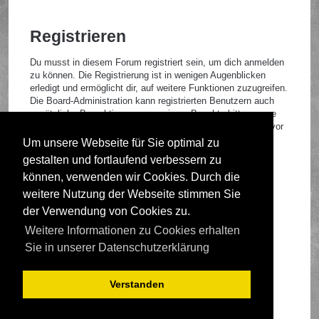
Registrieren
Du musst in diesem Forum registriert sein, um dich anmelden
zu können. Die Registrierung ist in wenigen Augenblicken
erledigt und ermöglicht dir, auf weitere Funktionen zuzugreifen.
Die Board-Administration kann registrierten Benutzern auch
zusätzliche Berechtigungen zuweisen. Beachte bitte unsere
Nutzungsbedingungen und die verwandten Regelungen, bevor
du dich registrierst. Bitte beachte auch die jeweiligen
Um unsere Webseite für Sie optimal zu
Forenregeln, wenn du dich in diesem Board bewegst.
gestalten und fortlaufend verbessern zu
Nutzungsbedingungen
|
Datenschutzrichtlinie
können, verwenden wir Cookies. Durch die
weitere Nutzung der Webseite stimmen Sie
Registrieren
der Verwendung von Cookies zu.
Weitere Informationen zu Cookies erhalten
Foren-Übersicht
Sie in unserer Datenschutzerklärung
Verstanden
Deutsche Übersetzung durch
phpBB.de