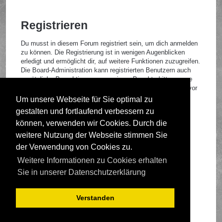
Registrieren
Du musst in diesem Forum registriert sein, um dich anmelden
zu können. Die Registrierung ist in wenigen Augenblicken
erledigt und ermöglicht dir, auf weitere Funktionen zuzugreifen.
Die Board-Administration kann registrierten Benutzern auch
zusätzliche Berechtigungen zuweisen. Beachte bitte unsere
Nutzungsbedingungen und die verwandten Regelungen, bevor
du dich registrierst. Bitte beachte auch die jeweiligen
Um unsere Webseite für Sie optimal zu
Forenregeln, wenn du dich in diesem Board bewegst.
gestalten und fortlaufend verbessern zu
Nutzungsbedingungen
|
Datenschutzrichtlinie
können, verwenden wir Cookies. Durch die
weitere Nutzung der Webseite stimmen Sie
Registrieren
der Verwendung von Cookies zu.
Weitere Informationen zu Cookies erhalten
Foren-Übersicht
Sie in unserer Datenschutzerklärung
Verstanden
Deutsche Übersetzung durch
phpBB.de