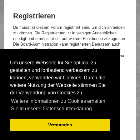
Registrieren
Du musst in diesem Forum registriert sein, um dich anmelden
zu können. Die Registrierung ist in wenigen Augenblicken
erledigt und ermöglicht dir, auf weitere Funktionen zuzugreifen.
Die Board-Administration kann registrierten Benutzern auch
zusätzliche Berechtigungen zuweisen. Beachte bitte unsere
Nutzungsbedingungen und die verwandten Regelungen, bevor
du dich registrierst. Bitte beachte auch die jeweiligen
Um unsere Webseite für Sie optimal zu
Forenregeln, wenn du dich in diesem Board bewegst.
gestalten und fortlaufend verbessern zu
Nutzungsbedingungen
|
Datenschutzrichtlinie
können, verwenden wir Cookies. Durch die
weitere Nutzung der Webseite stimmen Sie
Registrieren
der Verwendung von Cookies zu.
Weitere Informationen zu Cookies erhalten
Foren-Übersicht
Sie in unserer Datenschutzerklärung
Verstanden
Deutsche Übersetzung durch
phpBB.de