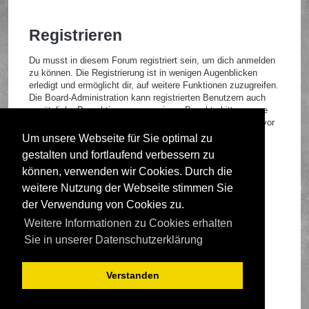
Registrieren
Du musst in diesem Forum registriert sein, um dich anmelden
zu können. Die Registrierung ist in wenigen Augenblicken
erledigt und ermöglicht dir, auf weitere Funktionen zuzugreifen.
Die Board-Administration kann registrierten Benutzern auch
zusätzliche Berechtigungen zuweisen. Beachte bitte unsere
Nutzungsbedingungen und die verwandten Regelungen, bevor
du dich registrierst. Bitte beachte auch die jeweiligen
Um unsere Webseite für Sie optimal zu
Forenregeln, wenn du dich in diesem Board bewegst.
gestalten und fortlaufend verbessern zu
Nutzungsbedingungen
|
Datenschutzrichtlinie
können, verwenden wir Cookies. Durch die
weitere Nutzung der Webseite stimmen Sie
Registrieren
der Verwendung von Cookies zu.
Weitere Informationen zu Cookies erhalten
Foren-Übersicht
Sie in unserer Datenschutzerklärung
Verstanden
Deutsche Übersetzung durch
phpBB.de