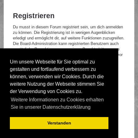
Registrieren
Du musst in diesem Forum registriert sein, um dich anmelden
zu können. Die Registrierung ist in wenigen Augenblicken
erledigt und ermöglicht dir, auf weitere Funktionen zuzugreifen.
Die Board-Administration kann registrierten Benutzern auch
zusätzliche Berechtigungen zuweisen. Beachte bitte unsere
Nutzungsbedingungen und die verwandten Regelungen, bevor
du dich registrierst. Bitte beachte auch die jeweiligen
Um unsere Webseite für Sie optimal zu
Forenregeln, wenn du dich in diesem Board bewegst.
gestalten und fortlaufend verbessern zu
Nutzungsbedingungen
|
Datenschutzrichtlinie
können, verwenden wir Cookies. Durch die
weitere Nutzung der Webseite stimmen Sie
Registrieren
der Verwendung von Cookies zu.
Weitere Informationen zu Cookies erhalten
Foren-Übersicht
Sie in unserer Datenschutzerklärung
Verstanden
Deutsche Übersetzung durch
phpBB.de