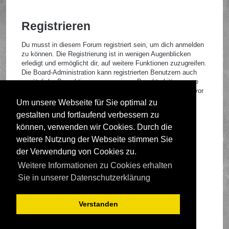
Registrieren
Du musst in diesem Forum registriert sein, um dich anmelden
zu können. Die Registrierung ist in wenigen Augenblicken
erledigt und ermöglicht dir, auf weitere Funktionen zuzugreifen.
Die Board-Administration kann registrierten Benutzern auch
zusätzliche Berechtigungen zuweisen. Beachte bitte unsere
Nutzungsbedingungen und die verwandten Regelungen, bevor
du dich registrierst. Bitte beachte auch die jeweiligen
Um unsere Webseite für Sie optimal zu
Forenregeln, wenn du dich in diesem Board bewegst.
gestalten und fortlaufend verbessern zu
Nutzungsbedingungen
|
Datenschutzrichtlinie
können, verwenden wir Cookies. Durch die
weitere Nutzung der Webseite stimmen Sie
Registrieren
der Verwendung von Cookies zu.
Weitere Informationen zu Cookies erhalten
Foren-Übersicht
Sie in unserer Datenschutzerklärung
Verstanden
Deutsche Übersetzung durch
phpBB.de