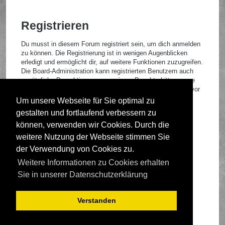
Registrieren
Du musst in diesem Forum registriert sein, um dich anmelden
zu können. Die Registrierung ist in wenigen Augenblicken
erledigt und ermöglicht dir, auf weitere Funktionen zuzugreifen.
Die Board-Administration kann registrierten Benutzern auch
zusätzliche Berechtigungen zuweisen. Beachte bitte unsere
Nutzungsbedingungen und die verwandten Regelungen, bevor
du dich registrierst. Bitte beachte auch die jeweiligen
Um unsere Webseite für Sie optimal zu
Forenregeln, wenn du dich in diesem Board bewegst.
gestalten und fortlaufend verbessern zu
Nutzungsbedingungen
|
Datenschutzrichtlinie
können, verwenden wir Cookies. Durch die
weitere Nutzung der Webseite stimmen Sie
Registrieren
der Verwendung von Cookies zu.
Weitere Informationen zu Cookies erhalten
Foren-Übersicht
Sie in unserer Datenschutzerklärung
Verstanden
Deutsche Übersetzung durch
phpBB.de