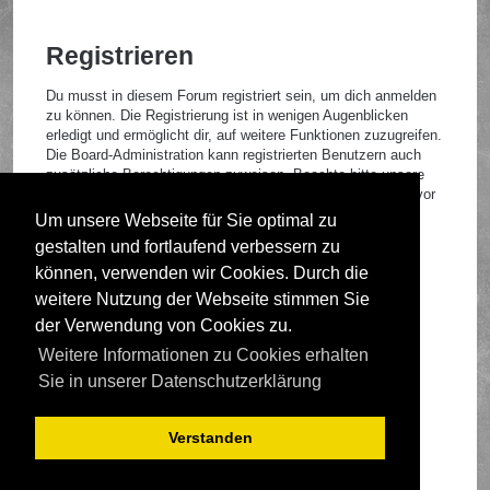
Registrieren
Du musst in diesem Forum registriert sein, um dich anmelden
zu können. Die Registrierung ist in wenigen Augenblicken
erledigt und ermöglicht dir, auf weitere Funktionen zuzugreifen.
Die Board-Administration kann registrierten Benutzern auch
zusätzliche Berechtigungen zuweisen. Beachte bitte unsere
Nutzungsbedingungen und die verwandten Regelungen, bevor
du dich registrierst. Bitte beachte auch die jeweiligen
Um unsere Webseite für Sie optimal zu
Forenregeln, wenn du dich in diesem Board bewegst.
gestalten und fortlaufend verbessern zu
Nutzungsbedingungen
|
Datenschutzrichtlinie
können, verwenden wir Cookies. Durch die
weitere Nutzung der Webseite stimmen Sie
Registrieren
der Verwendung von Cookies zu.
Weitere Informationen zu Cookies erhalten
Foren-Übersicht
Sie in unserer Datenschutzerklärung
Verstanden
Deutsche Übersetzung durch
phpBB.de