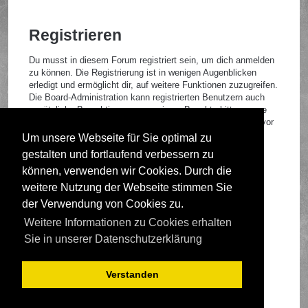
Registrieren
Du musst in diesem Forum registriert sein, um dich anmelden
zu können. Die Registrierung ist in wenigen Augenblicken
erledigt und ermöglicht dir, auf weitere Funktionen zuzugreifen.
Die Board-Administration kann registrierten Benutzern auch
zusätzliche Berechtigungen zuweisen. Beachte bitte unsere
Nutzungsbedingungen und die verwandten Regelungen, bevor
du dich registrierst. Bitte beachte auch die jeweiligen
Um unsere Webseite für Sie optimal zu
Forenregeln, wenn du dich in diesem Board bewegst.
gestalten und fortlaufend verbessern zu
Nutzungsbedingungen
|
Datenschutzrichtlinie
können, verwenden wir Cookies. Durch die
weitere Nutzung der Webseite stimmen Sie
Registrieren
der Verwendung von Cookies zu.
Weitere Informationen zu Cookies erhalten
Foren-Übersicht
Sie in unserer Datenschutzerklärung
Verstanden
Deutsche Übersetzung durch
phpBB.de