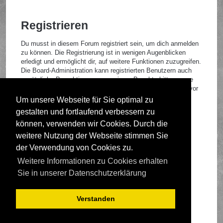
Registrieren
Du musst in diesem Forum registriert sein, um dich anmelden
zu können. Die Registrierung ist in wenigen Augenblicken
erledigt und ermöglicht dir, auf weitere Funktionen zuzugreifen.
Die Board-Administration kann registrierten Benutzern auch
zusätzliche Berechtigungen zuweisen. Beachte bitte unsere
Nutzungsbedingungen und die verwandten Regelungen, bevor
du dich registrierst. Bitte beachte auch die jeweiligen
Um unsere Webseite für Sie optimal zu
Forenregeln, wenn du dich in diesem Board bewegst.
gestalten und fortlaufend verbessern zu
Nutzungsbedingungen
|
Datenschutzrichtlinie
können, verwenden wir Cookies. Durch die
weitere Nutzung der Webseite stimmen Sie
Registrieren
der Verwendung von Cookies zu.
Weitere Informationen zu Cookies erhalten
Foren-Übersicht
Sie in unserer Datenschutzerklärung
Verstanden
Deutsche Übersetzung durch
phpBB.de