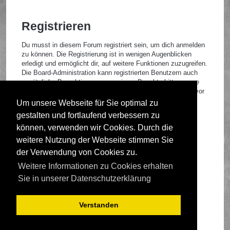
Registrieren
Du musst in diesem Forum registriert sein, um dich anmelden
zu können. Die Registrierung ist in wenigen Augenblicken
erledigt und ermöglicht dir, auf weitere Funktionen zuzugreifen.
Die Board-Administration kann registrierten Benutzern auch
zusätzliche Berechtigungen zuweisen. Beachte bitte unsere
Nutzungsbedingungen und die verwandten Regelungen, bevor
du dich registrierst. Bitte beachte auch die jeweiligen
Um unsere Webseite für Sie optimal zu
Forenregeln, wenn du dich in diesem Board bewegst.
gestalten und fortlaufend verbessern zu
Nutzungsbedingungen
|
Datenschutzrichtlinie
können, verwenden wir Cookies. Durch die
weitere Nutzung der Webseite stimmen Sie
Registrieren
der Verwendung von Cookies zu.
Weitere Informationen zu Cookies erhalten
Foren-Übersicht
Sie in unserer Datenschutzerklärung
Verstanden
Deutsche Übersetzung durch
phpBB.de