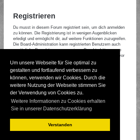
Registrieren
Du musst in diesem Forum registriert sein, um dich anmelden
zu können. Die Registrierung ist in wenigen Augenblicken
erledigt und ermöglicht dir, auf weitere Funktionen zuzugreifen.
Die Board-Administration kann registrierten Benutzern auch
zusätzliche Berechtigungen zuweisen. Beachte bitte unsere
Nutzungsbedingungen und die verwandten Regelungen, bevor
du dich registrierst. Bitte beachte auch die jeweiligen
Um unsere Webseite für Sie optimal zu
Forenregeln, wenn du dich in diesem Board bewegst.
gestalten und fortlaufend verbessern zu
Nutzungsbedingungen
|
Datenschutzrichtlinie
können, verwenden wir Cookies. Durch die
weitere Nutzung der Webseite stimmen Sie
Registrieren
der Verwendung von Cookies zu.
Weitere Informationen zu Cookies erhalten
Foren-Übersicht
Sie in unserer Datenschutzerklärung
Verstanden
Deutsche Übersetzung durch
phpBB.de