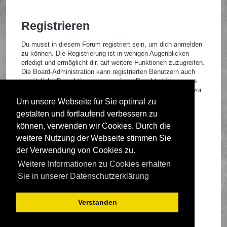
Registrieren
Du musst in diesem Forum registriert sein, um dich anmelden
zu können. Die Registrierung ist in wenigen Augenblicken
erledigt und ermöglicht dir, auf weitere Funktionen zuzugreifen.
Die Board-Administration kann registrierten Benutzern auch
zusätzliche Berechtigungen zuweisen. Beachte bitte unsere
Nutzungsbedingungen und die verwandten Regelungen, bevor
du dich registrierst. Bitte beachte auch die jeweiligen
Um unsere Webseite für Sie optimal zu
Forenregeln, wenn du dich in diesem Board bewegst.
gestalten und fortlaufend verbessern zu
Nutzungsbedingungen
|
Datenschutzrichtlinie
können, verwenden wir Cookies. Durch die
weitere Nutzung der Webseite stimmen Sie
Registrieren
der Verwendung von Cookies zu.
Weitere Informationen zu Cookies erhalten
Foren-Übersicht
Sie in unserer Datenschutzerklärung
Verstanden
Deutsche Übersetzung durch
phpBB.de