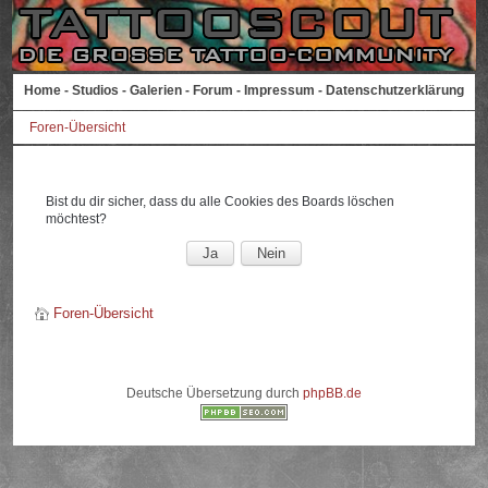
Home
-
Studios
-
Galerien
-
Forum
-
Impressum
-
Datenschutzerklärung
Foren-Übersicht
Bist du dir sicher, dass du alle Cookies des Boards löschen
möchtest?
Foren-Übersicht
Deutsche Übersetzung durch
phpBB.de