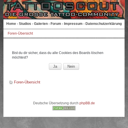
Home
-
Studios
-
Galerien
-
Forum
-
Impressum
-
Datenschutzerklärung
Foren-Übersicht
Bist du dir sicher, dass du alle Cookies des Boards löschen
möchtest?
Foren-Übersicht
Deutsche Übersetzung durch
phpBB.de