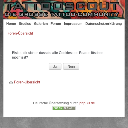
Home
-
Studios
-
Galerien
-
Forum
-
Impressum
-
Datenschutzerklärung
Foren-Übersicht
Bist du dir sicher, dass du alle Cookies des Boards löschen
möchtest?
Foren-Übersicht
Deutsche Übersetzung durch
phpBB.de