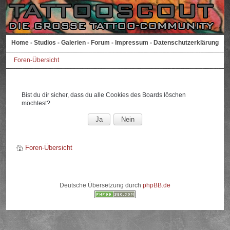
Home
-
Studios
-
Galerien
-
Forum
-
Impressum
-
Datenschutzerklärung
Foren-Übersicht
Bist du dir sicher, dass du alle Cookies des Boards löschen
möchtest?
Foren-Übersicht
Deutsche Übersetzung durch
phpBB.de