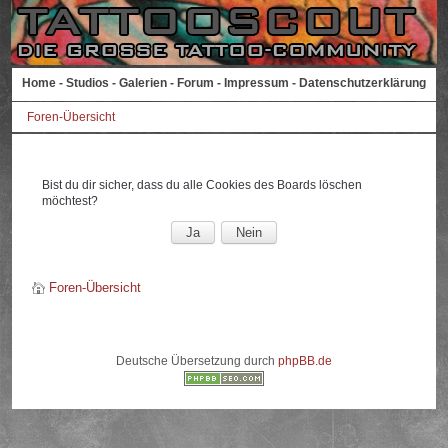
Home
-
Studios
-
Galerien
-
Forum
-
Impressum
-
Datenschutzerklärung
Foren-Übersicht
Bist du dir sicher, dass du alle Cookies des Boards löschen
möchtest?
Foren-Übersicht
Deutsche Übersetzung durch
phpBB.de