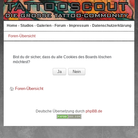
Home
-
Studios
-
Galerien
-
Forum
-
Impressum
-
Datenschutzerklärung
Foren-Übersicht
Bist du dir sicher, dass du alle Cookies des Boards löschen
möchtest?
Foren-Übersicht
Deutsche Übersetzung durch
phpBB.de